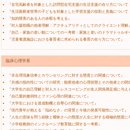
『在宅高齢者を対象とした訪問型在宅支援の生活支援の在り方について
『生活困窮者世帯の子どもを対象とした学習支援の役割と意義について
『知的障害のある人の余暇を考える』
『対人援助職の他者理解：アクチュアリティとしてのクライエント理解
『自己・家族の老い観についての一考察：家族と老いのドラマトゥルギ
『児童養護施設における養育者に求められる養育の在り方について』
臨床心理学系
『非合理現象信奉とカウンセリングに対する態度との関連について』
『共感の指向性についての研究：観察他者の心理状態とその他者との関
『大学生の自己理解と対人ストレスコーピングが友人関係満足感に与え
『自己愛的脆弱性とファン心理の関連について』
『大学生における達成動機と自尊心の関連について』
『現代青年が抱える「悩めなさ」の背景と今後の発展可能性について』
『人生の意味を問う経験と曖昧さへの態度が人生に対する積極的態度に
『小学校教師のインクルーシブ教育観に関する一考察』