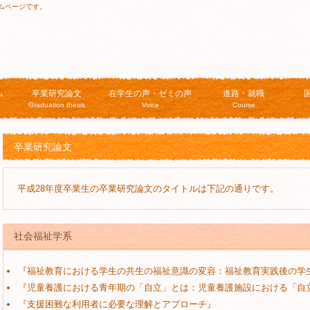
ムページです。
ム
卒業研究論文
在学生の声・ゼミの声
進路・就職
Graduation thesis
Voice
Course
卒業研究論文
平成28年度卒業生の卒業研究論文のタイトルは下記の通りです。
社会福祉学系
『福祉教育における学生の共生の福祉意識の変容：福祉教育実践後の学
『児童養護における青年期の「自立」とは：児童養護施設における「自
『支援困難な利用者に必要な理解とアプローチ』