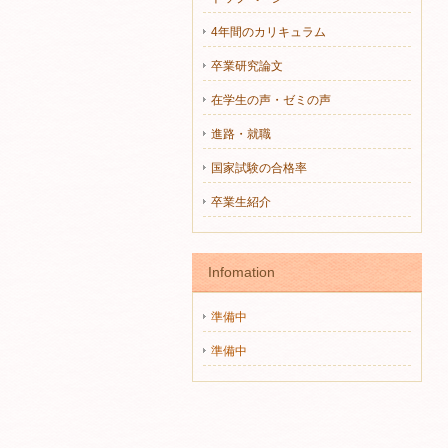
4年間のカリキュラム
卒業研究論文
在学生の声・ゼミの声
進路・就職
国家試験の合格率
卒業生紹介
Infomation
準備中
準備中