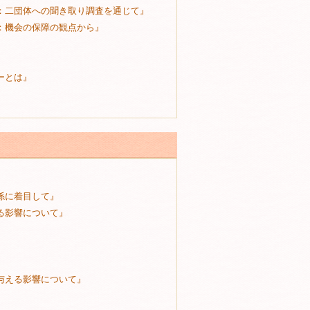
：二団体への聞き取り調査を通じて』
：機会の保障の観点から』
』
ーとは』
係に着目して』
る影響について』
与える影響について』